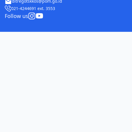
ditregotskkos@pom.go.id
021-4244691 ext. 3553
Follow us